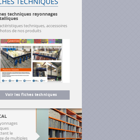
CHES TECHNIQUES
hes techniques rayonnages
alliques
actéristiques techniques, accessoires
photos de nos produits
Voir les fiches techniques
CAL
ayonnages
iques
tent le
ge de multiples