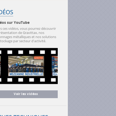
IDÉOS
éos sur YouTube
s ces vidéos, vous pourrez découvrir
présentation de Gravittax, nos
onnages métalliques et nos solutions
tockage par secteur d'activité.
Voir les vidéos