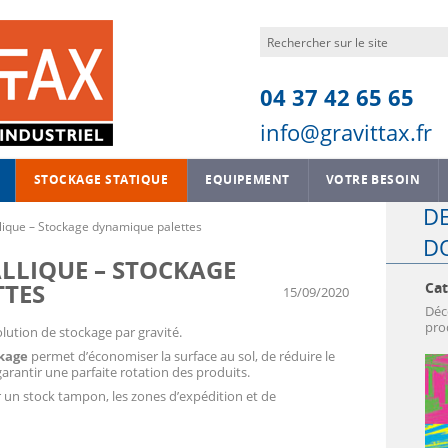
04 37 42 65 65
info@gravittax.fr
STOCKAGE STATIQUE
EQUIPEMENT
VOTRE BESOIN
D
our bacs et cartons
Plate-forme – Mezzanine industrielle
Cloisons amovibles
Multiplier les sur
ique – Stockage dynamique palettes
D
our palettes
Rayonnage statique pour palettes
Cloisons grillagées
Optimiser les vol
LIQUE – STOCKAGE
our palettes cart pushback
Stockage de palettes par accumulation
Protection des machines
Stocker un grand
TTES
Ca
Rayonnage métallique pour stockage manuel
Protection et sécurité dans les entrep
15/09/2020
Aménager un entre
Déc
Rayonnage mobile PROFILROL
Signalétique d’entrepôts
Garantir la traçabi
pro
lution de stockage par gravité.
Rayonnage pour charges longues CANTILEVER
Tables et postes de travail
Stocker des char
ckage
permet d’économiser la surface au sol, de réduire le
Stockage vertical de charges longues RÂTELIER VERTICAL
Mettre en place l
arantir une parfaite rotation des produits.
r un stock tampon, les zones d’expédition et de