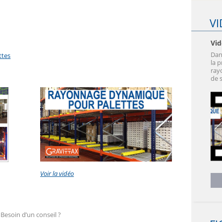
V
Vid
Dan
ttes
la 
ray
de s
Voir la vidéo
Besoin d’un conseil ?