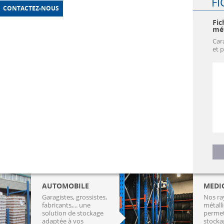
FI
CONTACTEZ-NOUS
Fic
mét
Car
et 
AUTOMOBILE
MEDI
Garagistes, grossistes,
Nos r
fabricants,... une
métall
solution de stockage
permet
adaptée à vos
stocka