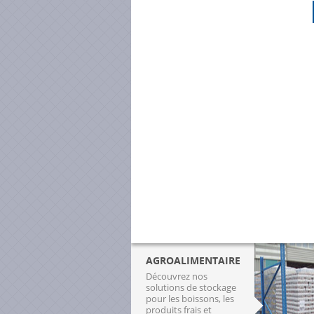
age
s sur YouTube
s techniques rayonnages
liques
us font confiance
ations par secteur d’activité
tement
ités
CT
AGROALIMENTAIRE
Découvrez nos
solutions de stockage
pour les boissons, les
produits frais et