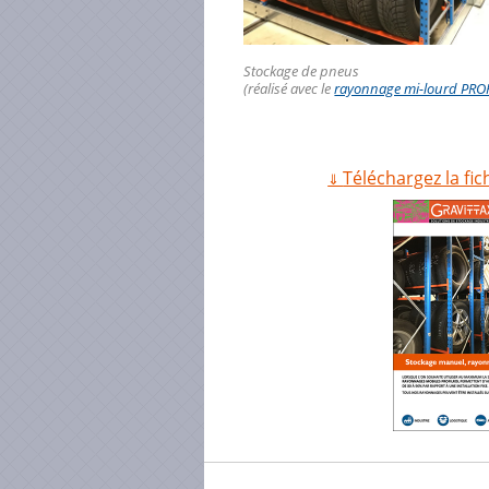
Stockage de pneus
(réalisé avec le
rayonnage mi-lourd PRO
Téléchargez la fi
⇓