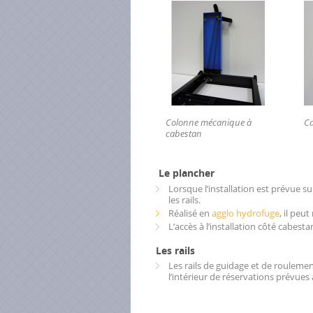
age
s sur YouTube
s techniques rayonnages
liques
us font confiance
Colonne mécanique à
C
ations par secteur d’activité
cabestan
tement
Le plancher
ités
Lorsque l’installation est prévue su
les rails.
CT
Réalisé en
agglo hydrofuge
, il peu
L’accès à l’installation côté cabesta
Les rails
Les rails de guidage et de rouleme
l’intérieur de réservations prévues à