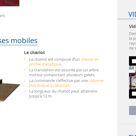
V
iers
Vid
Dan
es mobiles
la 
ray
de s
Le chariot
Le chariot est composé d’un
châssis en
profilé métallique
.
La translation est assurée par un arbre
moteur comportant plusieurs galets.
La commande s’effectue par une
colonne
mécanique à cabestan
.
La longueur du chariot peut atteindre
jusqu’à 12 m.