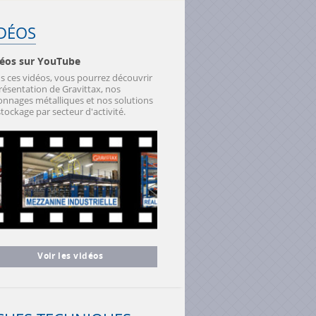
IDÉOS
éos sur YouTube
s ces vidéos, vous pourrez découvrir
présentation de Gravittax, nos
onnages métalliques et nos solutions
tockage par secteur d'activité.
Voir les vidéos