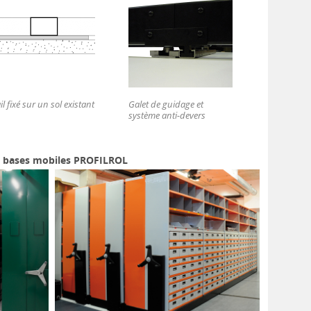
il fixé sur un sol existant
Galet de guidage et
système anti-devers
es bases mobiles PROFILROL