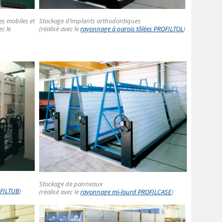
s mobiles et
Stockage d’implants orthodontiques
ec le
(réalisé avec le
rayonnage à parois tôlées PROFILTOL
)
Stockage de panneaux
OFILTUB
)
(réalisé avec le
rayonnage mi-lourd PROFILCASE
)