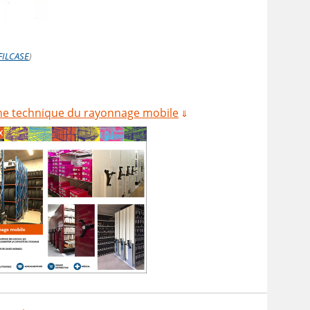
FILCASE
)
che technique du rayonnage mobile
⇓