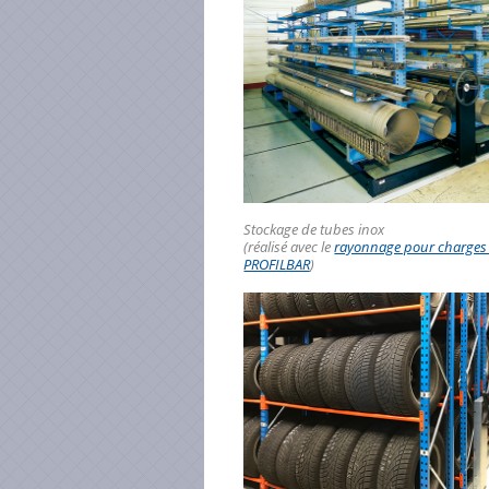
Stockage de tubes inox
(réalisé avec le
rayonnage pour charges
PROFILBAR
)