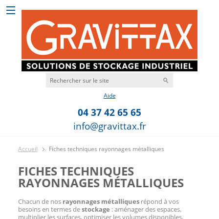
Aide
04 37 42 65 65
info@gravittax.fr
Accueil
Fiches techniques rayonnages métalliques
FICHES TECHNIQUES
RAYONNAGES MÉTALLIQUES
Chacun de nos
rayonnages métalliques
répond à vos
besoins en termes de
stockage
: aménager des espaces,
multiplier les surfaces, optimiser les volumes disponibles,