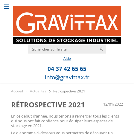
Aide
04 37 42 65 65
info@gravittax.fr
Accueil
Actualités
Rétrospective 2021
RÉTROSPECTIVE 2021
12/01/2022
En ce début d’année, nous tenons à remercier tous les clients
qui nous ont fait confiance pour équiper leurs espaces de
stockage en 2021.
Le diaporama ci-dessous vous permettra de découvrir un