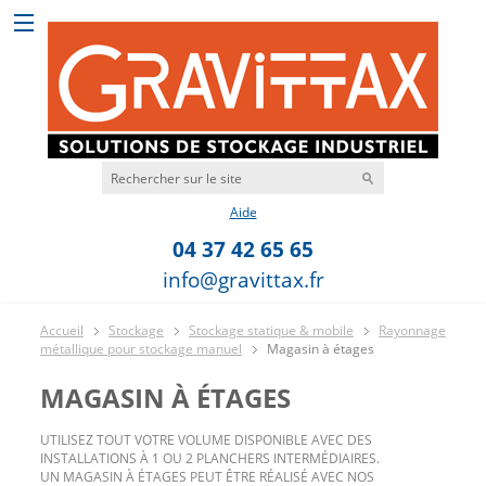
Aide
04 37 42 65 65
info@gravittax.fr
Accueil
Stockage
Stockage statique & mobile
Rayonnage
métallique pour stockage manuel
Magasin à étages
MAGASIN À ÉTAGES
UTILISEZ TOUT VOTRE VOLUME DISPONIBLE AVEC DES
INSTALLATIONS À 1 OU 2 PLANCHERS INTERMÉDIAIRES.
UN MAGASIN À ÉTAGES PEUT ÊTRE RÉALISÉ AVEC NOS