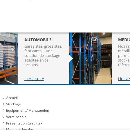
AUTOMOBILE
MEDI
Garagistes, grossistes,
Nos r
fabricants,... une
métall
solution de stockage
permet
adaptée à vos
stocka
besoins...
référen
Lire la suite
Lire la
Accueil
Stockage
Equipement / Manutention
Votre besoin
Présentation Gravittax
Mentions légales