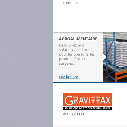
d’équipe.
AGROALIMENTAIRE
Découvrez nos
solutions de stockage
pour les boissons, les
produits frais et
surgelés...
Lire la suite
© GRAVITTAX