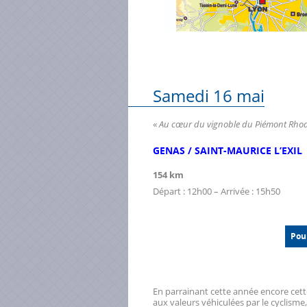
age
s sur YouTube
s techniques rayonnages
liques
Samedi 16 mai
us font confiance
«
Au cœur du vignoble du Piémont Rho
ations par secteur d’activité
xxxxxxxxxxxxxxxxxxxxxxx
GENAS / SAINT-MAURICE L’EXIL
tement
xxxxxxxxxxxxxxxxxxxxx
154 km
ités
Départ : 12h00 – Arrivée : 15h50
CT
Pour
En parrainant cette année encore cette
aux valeurs véhiculées par le cyclisme,