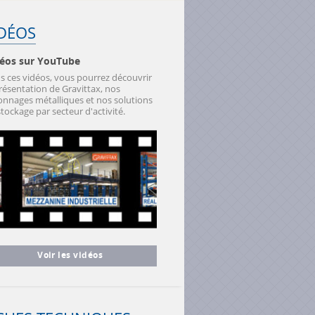
IDÉOS
éos sur YouTube
s ces vidéos, vous pourrez découvrir
présentation de Gravittax, nos
onnages métalliques et nos solutions
tockage par secteur d'activité.
Voir les vidéos