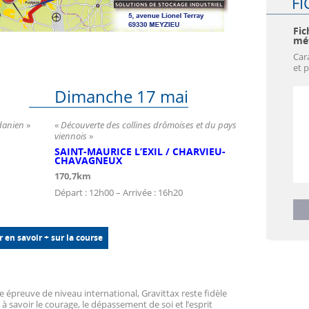
FI
Fic
mét
Car
et 
Dimanche 17 mai
danien
»
«
Découverte des collines drômoises et du pays
viennois
»
SAINT-MAURICE L’EXIL / CHARVIEU-
CHAVAGNEUX
170,7km
Départ : 12h00 – Arrivée : 16h20
 en savoir + sur la course
 épreuve de niveau international, Gravittax reste fidèle
 à savoir le courage, le dépassement de soi et l’esprit