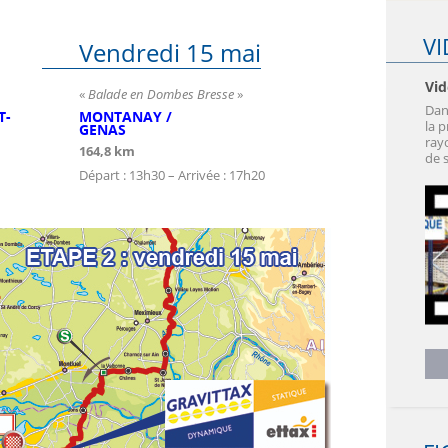
V
Vendredi 15 mai
Vid
«
Balade en Dombes Bresse
»
Dan
T-
MONTANAY /
la 
GENAS
ray
164,8 km
de s
Départ : 13h30 – Arrivée : 17h20