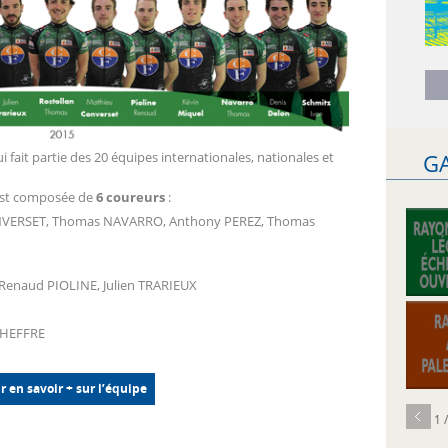
i fait partie des 20 équipes internationales, nationales et
G
 est composée de
6 coureurs
:
NVERSET, Thomas NAVARRO, Anthony PEREZ, Thomas
Renaud PIOLINE, Julien TRARIEUX
CHEFFRE
r en savoir + sur l’équipe
1 