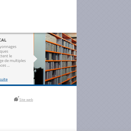
CAL
ayonnages
iques
tent le
ge de multiples
ces ...
 suite
Site web