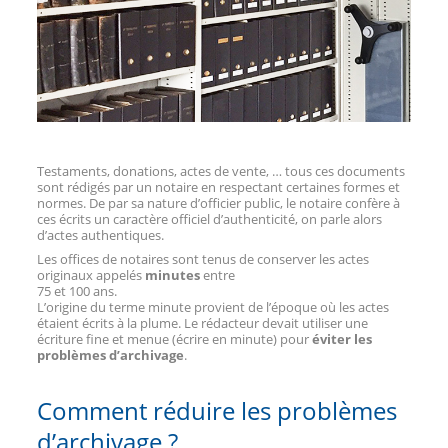
Testaments, donations, actes de vente, … tous ces documents
sont rédigés par un notaire en respectant certaines formes et
normes. De par sa nature d’officier public, le notaire confère à
ces écrits un caractère officiel d’authenticité, on parle alors
d’actes authentiques.
Les offices de notaires sont tenus de conserver les actes
originaux appelés
minutes
entre
75 et 100 ans.
L’origine du terme minute provient de l’époque où les actes
étaient écrits à la plume. Le rédacteur devait utiliser une
écriture fine et menue (écrire en minute) pour
éviter les
problèmes d’archivage
.
Comment réduire les problèmes
d’archivage ?