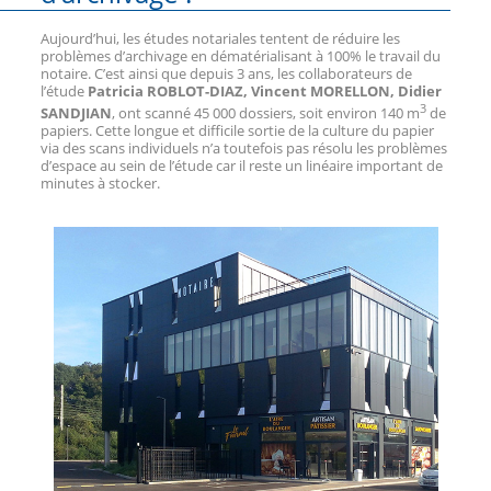
Aujourd’hui, les études notariales tentent de réduire les
problèmes d’archivage en dématérialisant à 100% le travail du
notaire. C’est ainsi que depuis 3 ans, les collaborateurs de
l’étude
Patricia ROBLOT-DIAZ, Vincent MORELLON, Didier
3
SANDJIAN
, ont scanné 45 000 dossiers, soit environ 140 m
de
papiers. Cette longue et difficile sortie de la culture du papier
via des scans individuels n’a toutefois pas résolu les problèmes
d’espace au sein de l’étude car il reste un linéaire important de
minutes à stocker.