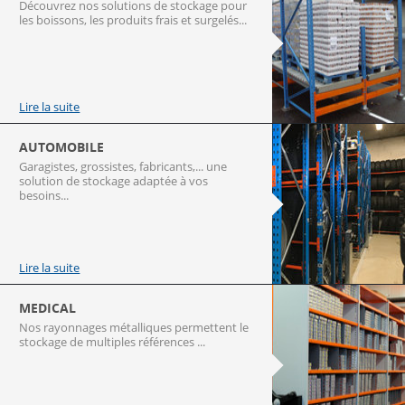
Découvrez nos solutions de stockage pour
les boissons, les produits frais et surgelés...
Lire la suite
AUTOMOBILE
Garagistes, grossistes, fabricants,... une
solution de stockage adaptée à vos
besoins...
Lire la suite
MEDICAL
Nos rayonnages métalliques permettent le
stockage de multiples références ...