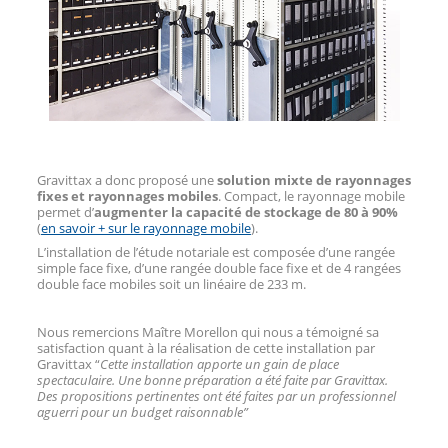
Gravittax a donc proposé une
solution mixte de rayonnages
fixes et rayonnages mobiles
. Compact, le rayonnage mobile
permet d’
augmenter la capacité de stockage de 80 à 90%
(
en savoir + sur le rayonnage mobile
).
L’installation de l’étude notariale est composée d’une rangée
simple face fixe, d’une rangée double face fixe et de 4 rangées
double face mobiles soit un linéaire de 233 m.
Nous remercions Maître Morellon qui nous a témoigné sa
satisfaction quant à la réalisation de cette installation par
Gravittax “
Cette installation apporte un gain de place
spectaculaire. Une bonne préparation a été faite par Gravittax.
Des propositions pertinentes ont été faites par un professionnel
aguerri pour un budget raisonnable”